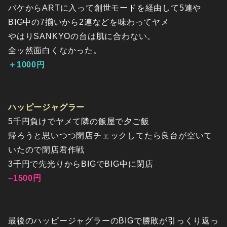
バケからARTに入って創世モードを経由して5連や
BIG中の7揃いから2連などを味わってヤメ
やはりSANKYOの台は肌に合わない。
全ッ然面白くなかった。
＋1000円
ハッピージャグラー
5千円負けでヤメて隣の飯屋で夕ご飯
帰ろうと思いつつ閉店チェックしてたら良台が空いて
いたので閉店君作戦
3千円で先光りからBIGでBIG中に閉店
−1500円
最後のハッピージャグラーのBIGで勝敗が引っくり返っ