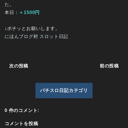
た。
本日：
＋1500円
↓ポチッとお願いします。
にほんブログ村 スロット日記
次の投稿
前の投稿
パチスロ日記カテゴリ
0 件のコメント:
コメントを投稿