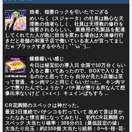
拙者、稲妻ロックを引いたでござる
めいらく（スジャータ）の社長は熱心な天
理教の信者らしく、社員は天理教の修行を
強要されるらしい。 業務用の乳製品を配達
してくれてた人が急に担当を変わる場合は大体修行行
きだと老舗の和菓子店で働いている友人が言ってまし
たｗ ブラックすぎるやろ:(；ﾞﾟ'ωﾟ')...
蝶蝶蝶いい感じ
今日は秘宝伝の導入日 全国で10万台くらい
入ると書いてあったので、BOXで入りまく
るのかと思ってたら 自分が見た3店舗は至
って普通、キン肉マンと同じくらいだった。 キン肉マ
ンで懲りたんでしょうか？ パチ屋が懲りる所なんて想
像出来ないけど（＞ε＜） キュインぱちすろ ...
CR花満開のスペックは神だった。
最近3日連続でパチンコを打っていて 改めて昔は良か
ったなあと懐古厨になってみたり。 初代CR花満開 の
スペック 大当たり確率：308分の1（最低設定の値）
大当たり出玉：約2300個 大当たり絵柄：0〜9･桜･花･