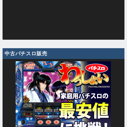
中古パチスロ販売