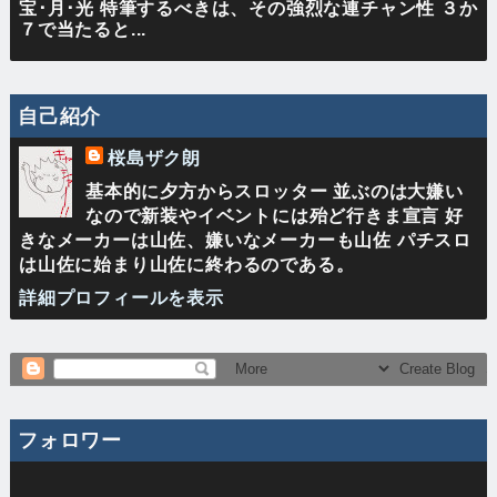
宝･月･光 特筆するべきは、その強烈な連チャン性 ３か
７で当たると...
自己紹介
桜島ザク朗
基本的に夕方からスロッター 並ぶのは大嫌い
なので新装やイベントには殆ど行きま宣言 好
きなメーカーは山佐、嫌いなメーカーも山佐 パチスロ
は山佐に始まり山佐に終わるのである。
詳細プロフィールを表示
フォロワー