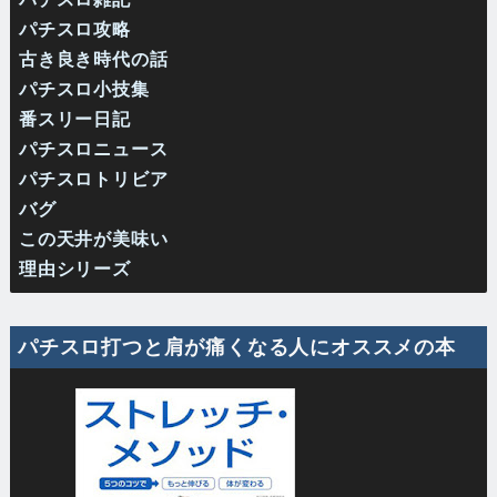
パチスロ攻略
古き良き時代の話
パチスロ小技集
番スリー日記
パチスロニュース
パチスロトリビア
バグ
この天井が美味い
理由シリーズ
パチスロ打つと肩が痛くなる人にオススメの本