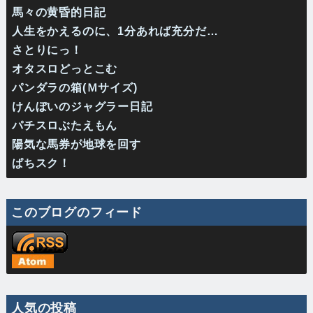
馬々の黄昏的日記
人生をかえるのに、1分あれば充分だ…
さとりにっ！
オタスロどっとこむ
パンダラの箱(Ｍサイズ)
けんぼいのジャグラー日記
パチスロぶたえもん
陽気な馬券が地球を回す
ぱちスク！
このブログのフィード
人気の投稿