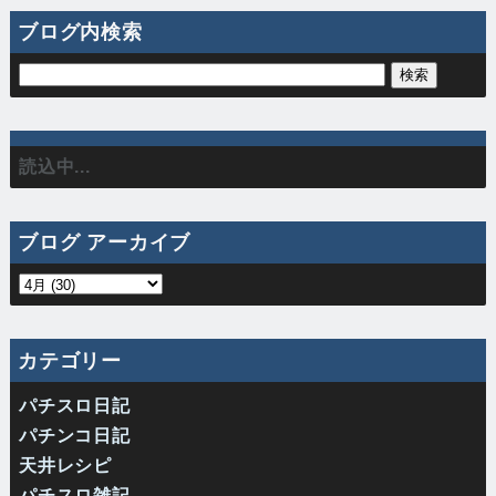
ブログ内検索
読込中...
ブログ アーカイブ
カテゴリー
パチスロ日記
パチンコ日記
天井レシピ
パチスロ雑記