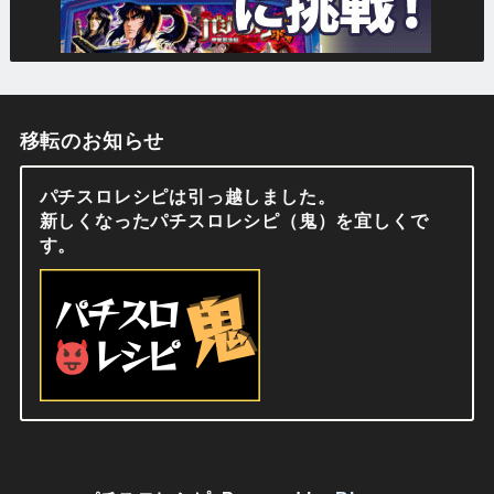
移転のお知らせ
パチスロレシピは引っ越しました。
新しくなったパチスロレシピ（鬼）を宜しくで
す。