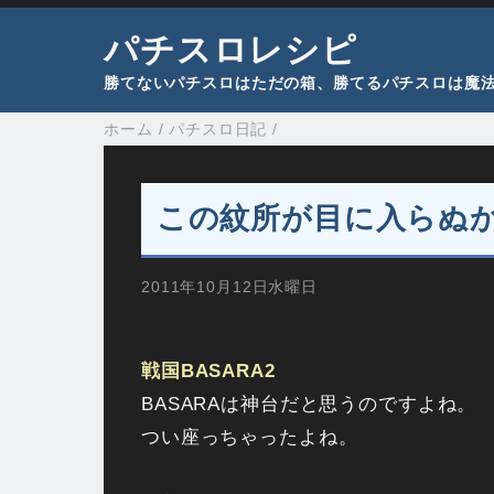
パチスロレシピ
勝てないパチスロはただの箱、勝てるパチスロは魔
ホーム
/
パチスロ日記
/
この紋所が目に入らぬ
2011年10月12日水曜日
戦国BASARA2
BASARAは神台だと思うのですよね。
つい座っちゃったよね。