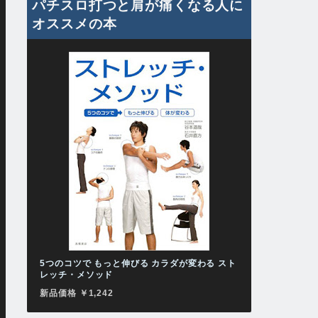
パチスロ打つと肩が痛くなる人に
オススメの本
5つのコツで もっと伸びる カラダが変わる スト
レッチ・メソッド
新品価格 ￥1,242