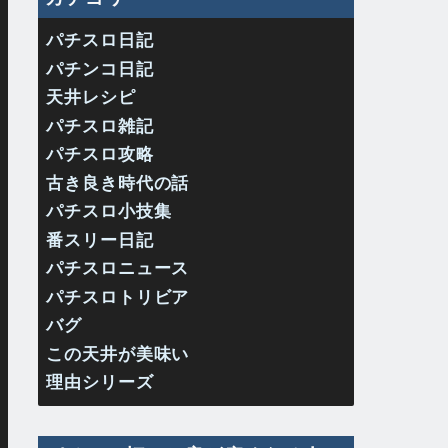
パチスロ日記
パチンコ日記
天井レシピ
パチスロ雑記
パチスロ攻略
古き良き時代の話
パチスロ小技集
番スリー日記
パチスロニュース
パチスロトリビア
バグ
この天井が美味い
理由シリーズ