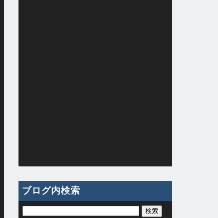
ブログ内検索