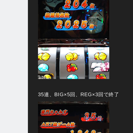
35連、BIG×5回、REG×3回で終了