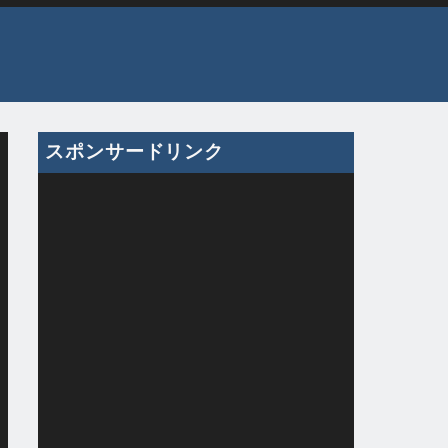
スポンサードリンク