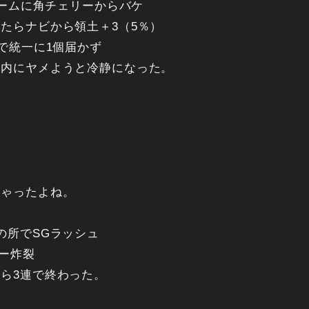
ゲームに角チェリーからバケ
たらナビから領土＋3（5％）
で統一に1個届かず
い内にヤメようと冷静になった。
ちゃったよね。
の所でSGラッシュ
キー炸裂
ら3連で終わった。