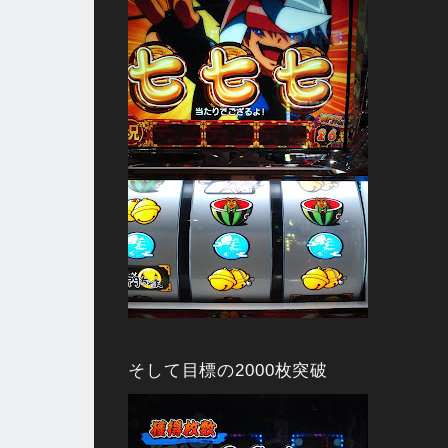
そして目標の2000枚突破