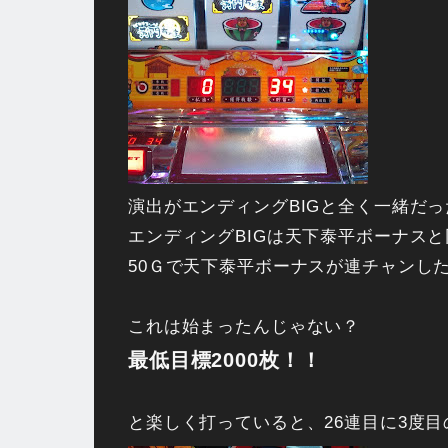
演出がエンディングBIGと全く一緒だ
エンディングBIGは天下泰平ボーナス
50Ｇで天下泰平ボーナスが連チャンし
これは始まったんじゃない？
最低目標2000枚！！
と楽しく打っていると、26連目に3度