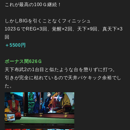
これが最高の100Ｇ継続！
しかしBIGを引くことなくフィニッシュ
1023ＧでREG×3回、覚醒×2回、天下×9回、真天下×3
回
＋5500円
ボーナス間626Ｇ
天下布武2の1台目と似たような台を懲りずに打つ。
引きが完全に枯れているので天井バケキック余裕でし
た。