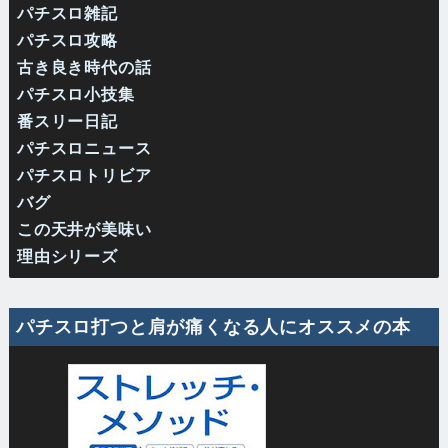
パチスロ雑記
パチスロ攻略
古き良き時代の話
パチスロ小技集
番スリー日記
パチスロニュース
パチスロトリビア
バグ
この天井が美味い
理由シリーズ
パチスロ打つと肩が痛くなる人にオススメの本