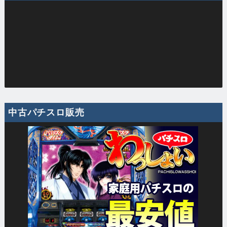
中古パチスロ販売