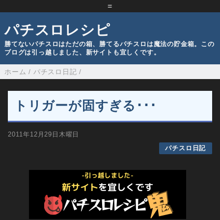
=
パチスロレシピ
勝てないパチスロはただの箱、勝てるパチスロは魔法の貯金箱。この
ブログは引っ越しました、新サイトも宜しくです。
ホーム
/
パチスロ日記
/
トリガーが固すぎる･･･
2011年12月29日木曜日
パチスロ日記