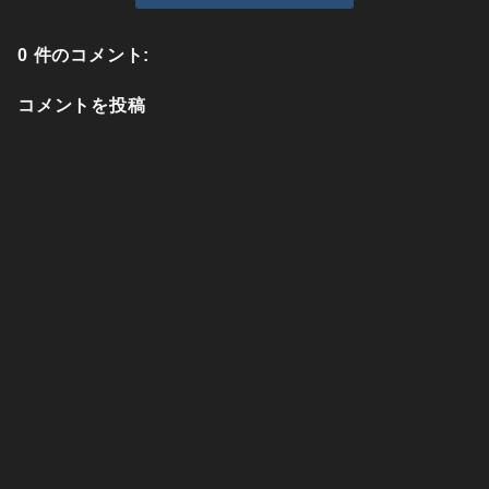
0 件のコメント:
コメントを投稿