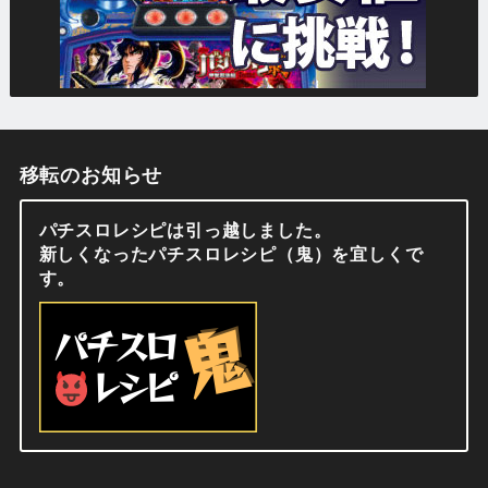
移転のお知らせ
パチスロレシピは引っ越しました。
新しくなったパチスロレシピ（鬼）を宜しくで
す。