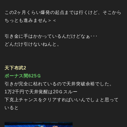
この2ヶ月くらい爆発の起点までは行くけど、そこから
ちっとも進みません＞＜
引き金に手はかかっているんだけどなぁ･･･
どんだけ引けないねんと。
天下布武2
ボーナス間625Ｇ
引きが完全に枯れているので天井突破余裕でした。
1万2千円で天井覚醒は20Ｇスルー
下克上チャンスをクリアすればいいんでしょと思って
いると