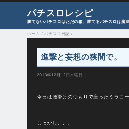
パチスロレシピ
勝てないパチスロはただの箱、勝てるパチスロは魔
ホーム
/
パチスロ日記
/
進撃と妄想の狭間で。
2013年12月12日木曜日
今日は腰掛けのつもりで座ったミラコ
しっかし、、、