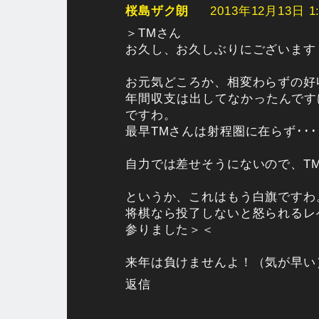
桜島ザク朗
2013年12月13日 1:
＞TMさん
お久し、お久しぶりにございます
お元気どころか、相変わらずの好収
年間収支は出してなかったんです
ですわ。
最早TMさんは射程圏に在らず･･･
自力では差せそうにないので、T
というか、これはもう白旗ですわ
将棋なら投了しないと怒られるレベ
参りました＞＜
来年は負けませんよ！（気が早い
返信