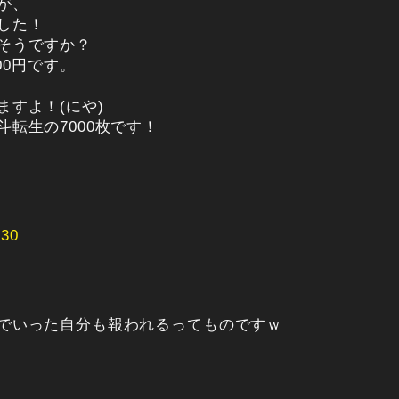
が、
した！
そうですか？
00円です。
すよ！(にや)
転生の7000枚です！
30
でいった自分も報われるってものですｗ