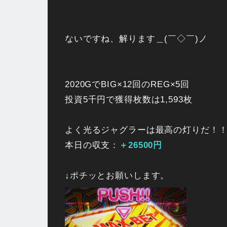
ないですね、解ります＿(￣◇￣)ノ
2020GでBIG×12回のREG×5回
投資5千円で獲得枚数は1,593枚
よく光るジャグラーは最高の灯りだ！
本日の収支：
＋26500円
↓ポチッとお願いします。