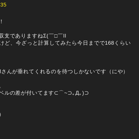
35
！
支でありますねΣ(￣□￣ll
けど、今ざっと計算してみたら今日までで168くらい
Mさんが垂れてくれるのを待つしかないです（にや）
。
ルの差が付いてます⊂⌒~⊃｡Д｡)⊃
）