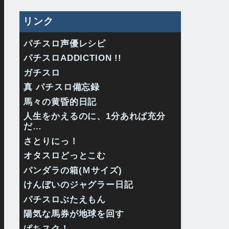
リンク
パチスロ声優レシピ
パチスロADDICTION !!
ガチスロ
真 パチスロ備忘録
馬々の黄昏的日記
人生をかえるのに、1分あれば充分
だ…
さとりにっ！
オタスロどっとこむ
パンダラの箱(Ｍサイズ)
けんぼいのジャグラー日記
パチスロぶたえもん
陽気な馬券が地球を回す
ぱちスク！