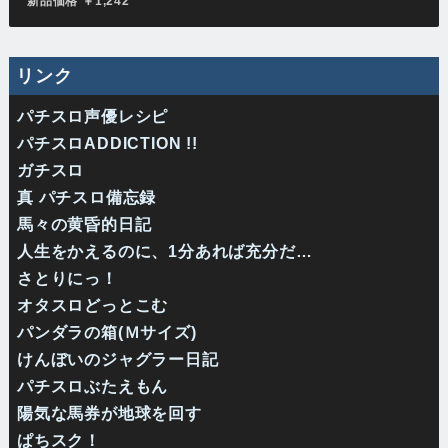
新品価格 ￥1,242
リンク
パチスロ声優レシピ
パチスロADDICTION !!
ガチスロ
真 パチスロ備忘録
馬々の黄昏的日記
人生をかえるのに、1分あれば充分だ…
さとりにっ！
オタスロどっとこむ
パンダラの箱(Ｍサイズ)
けんぼいのジャグラー日記
パチスロぶたえもん
陽気な馬券が地球を回す
ぱちスク！