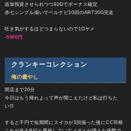
追加投資させられつつ92Gでボーナス確定
赤七シングル揃いでベルナビ10回のART30G完走
吐き気がするほどつまらないので1Gヤメ
-5000円
クランキーコレクション
俺の癒やし
閉店まで20分
今日はもう帰れよって声が聞こえたけど私は打ちた
い!!!
すると千円で短期間にスイカが3回揃った後にCC羽根
これが赤七BIGと重複していてメダルが増えた状態で