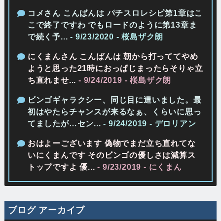
コメさん こんばんは パチスロレシピ第1章はこ
こで終了ですわ でもロードのように第13章ま
で続く予...
- 9/23/2020
- 桜島ザク朗
にくまんさん こんばんは 朝から打っててやめ
ようと思った21時におっぱじまったらそりゃ立
ち直れませ...
- 9/24/2019
- 桜島ザク朗
ビンゴギャラクシー、同じ目に遭いました。最
初はやたらチャンスが来るなぁ、くらいに思っ
てましたが…セン...
- 9/24/2019
- デロリアン
おはよーございます 偽物でまだ立ち直れてな
いにくまんです そのビンゴの優しさは減算ス
トップですよ 優...
- 9/23/2019
- にくまん
ブログ アーカイブ