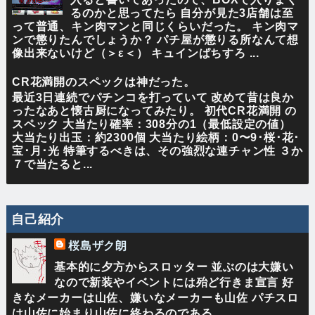
るのかと思ってたら 自分が見た3店舗は至
って普通、キン肉マンと同じくらいだった。 キン肉マ
ンで懲りたんでしょうか？ パチ屋が懲りる所なんて想
像出来ないけど（＞ε＜） キュインぱちすろ ...
CR花満開のスペックは神だった。
最近3日連続でパチンコを打っていて 改めて昔は良か
ったなあと懐古厨になってみたり。 初代CR花満開 の
スペック 大当たり確率：308分の1（最低設定の値）
大当たり出玉：約2300個 大当たり絵柄：0〜9･桜･花･
宝･月･光 特筆するべきは、その強烈な連チャン性 ３か
７で当たると...
自己紹介
桜島ザク朗
基本的に夕方からスロッター 並ぶのは大嫌い
なので新装やイベントには殆ど行きま宣言 好
きなメーカーは山佐、嫌いなメーカーも山佐 パチスロ
は山佐に始まり山佐に終わるのである。