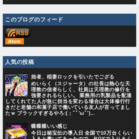
このブログのフィード
人気の投稿
拙者、稲妻ロックを引いたでござる
めいらく（スジャータ）の社長は熱心な天
理教の信者らしく、社員は天理教の修行を
強要されるらしい。 業務用の乳製品を配達
してくれてた人が急に担当を変わる場合は大体修行行
きだと老舗の和菓子店で働いている友人が言ってまし
たｗ ブラックすぎるやろ:(；ﾞﾟ'ωﾟ')...
蝶蝶蝶いい感じ
今日は秘宝伝の導入日 全国で10万台くらい
入ると書いてあったので、BOXで入りまく