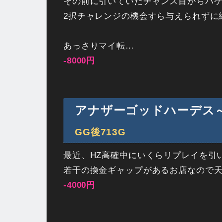
その前に引いていたチャンス目からバ
2択チャレンジの機会すら与えられずに
あっさりマイ転…
-8000円
アナザーゴッドハーデス～奪
GG後713G
最近、HZ高確中にいくらリプレイを引い
若干の換金ギャップがあるお店なので天
-4000円