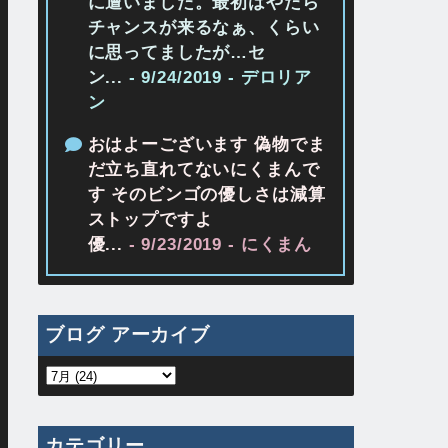
に遭いました。最初はやたら
チャンスが来るなぁ、くらい
に思ってましたが…セ
ン...
- 9/24/2019
- デロリア
ン
おはよーございます 偽物でま
だ立ち直れてないにくまんで
す そのビンゴの優しさは減算
ストップですよ
優...
- 9/23/2019
- にくまん
ブログ アーカイブ
カテゴリー