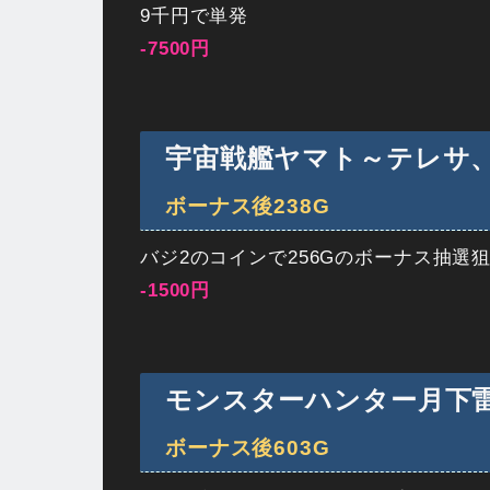
9千円で単発
-7500円
宇宙戦艦ヤマト～テレサ
ボーナス後238G
バジ2のコインで256Gのボーナス抽選
-1500円
モンスターハンター月下
ボーナス後603G