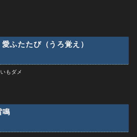
、愛ふたたび（うろ覚え）
狙いもダメ
雷鳴