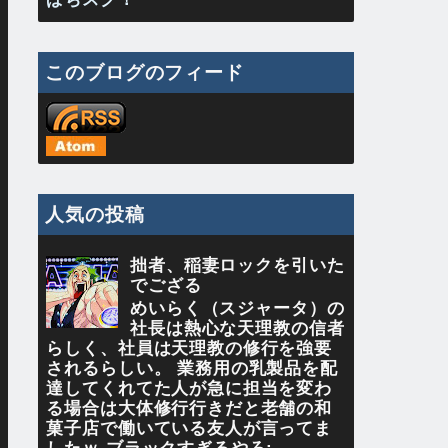
このブログのフィード
人気の投稿
拙者、稲妻ロックを引いた
でござる
めいらく（スジャータ）の
社長は熱心な天理教の信者
らしく、社員は天理教の修行を強要
されるらしい。 業務用の乳製品を配
達してくれてた人が急に担当を変わ
る場合は大体修行行きだと老舗の和
菓子店で働いている友人が言ってま