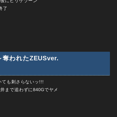
ケ後にビリゲゾーン
終了
われたZEUSver.
ても刺さらないッ!!!
井まで追わずに840Gでヤメ