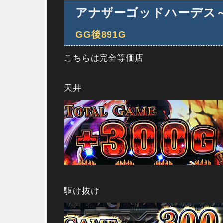
アナザーゴッドハーデス～奪
GG後891G
こちらは完全等価店
天井
駆け抜け