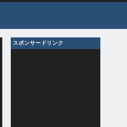
スポンサードリンク