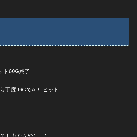
ト60G終了
ら丁度96GでARTヒット
しもたんや(-_- )