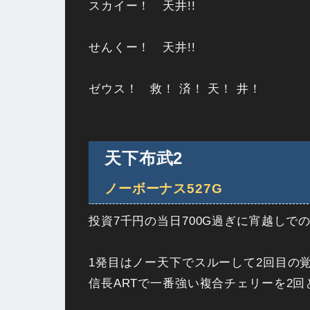
スカイー！ 天井!!
せんくー！ 天井!!
ゼウス！ 救！ 済！ 天！ 井！
天下布武2
ノーボーナス527G
投資7千円の当日700G過ぎに宵越しで
1発目はノー天下でスルーして2回目の
信長ARTで一番強い複合チェリーを2