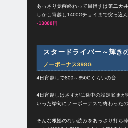
あっさり覚醒終わって目指すは第二天
しかし宵越し1400Gチョイまで突っ込
-13000円
スタードライバー～輝き
ノーボーナス398G
4日宵越しで800～850Gくらいの台
4日宵越しはさすがに途中の設定変更が
いった挙句にノーボーナスで終わったの
そんな根拠のない読みをあっさり打ち砕