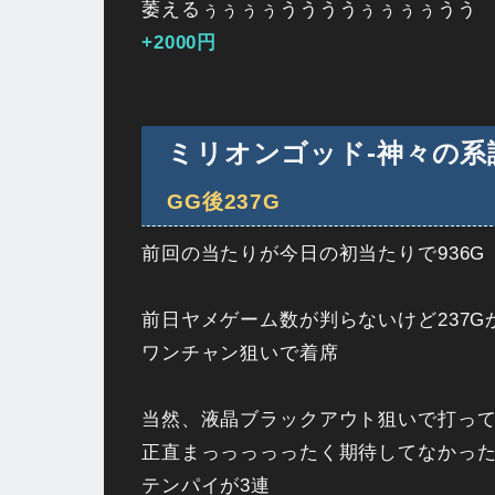
萎えるぅぅぅぅううううぅぅぅぅうう
+2000円
ミリオンゴッド-神々の系譜-Z
GG後237G
前回の当たりが今日の初当たりで936G
前日ヤメゲーム数が判らないけど237G
ワンチャン狙いで着席
当然、液晶ブラックアウト狙いで打って
正直まっっっっったく期待してなかっ
テンパイが3連