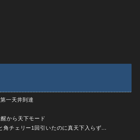
の第一天井到達
覚醒から天下モード
回と角チェリー1回引いたのに真天下入らず…