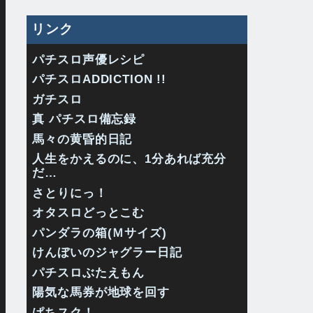
リンク
パチスロ声優レシピ
パチスロADDICTION !!
ガチスロ
真 パチスロ備忘録
馬々の黄昏的日記
人生をかえるのに、1分あれば充分
だ…
さとりにっ！
オタスロどっとこむ
パンダラの箱(Ｍサイズ)
けんぼいのジャグラー日記
パチスロぶたえもん
陽気な馬券が地球を回す
ぱちスク！