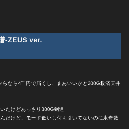
EUS ver.
からなら4千円で届くし、まあいいかと300G救済天井
いたけどあっさり300G到達
たんだけど、モード低いし何も引いてないのに氷奇数