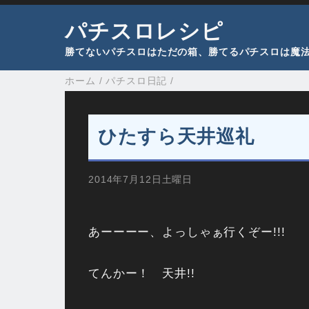
パチスロレシピ
勝てないパチスロはただの箱、勝てるパチスロは魔
ホーム
/
パチスロ日記
/
ひたすら天井巡礼
2014年7月12日土曜日
あーーーー、よっしゃぁ行くぞー!!!
てんかー！ 天井!!