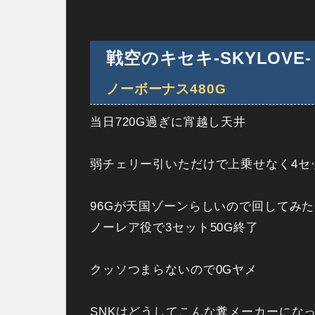
戦空のキセキ-SKYLOVE-
ノーボーナス480G
当日720G過ぎに宵越し天井
弱チェリー引いただけで上乗せなく4セッ
96Gが天国ゾーンらしいので回してみた
ノーレア役で3セット50G終了
クッソつまらないので0Gヤメ
SNKはどうしてこんな糞メーカーになって