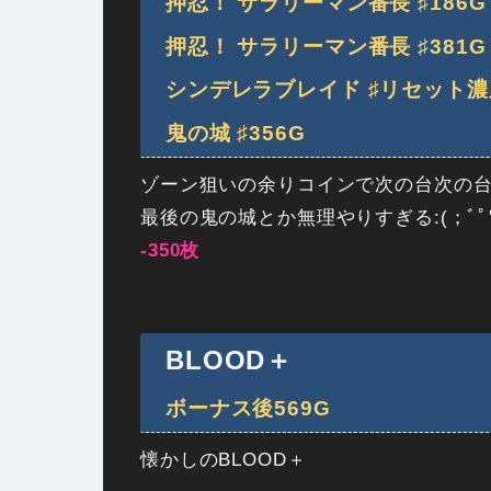
押忍！ サラリーマン番長 ♯186G
押忍！ サラリーマン番長 ♯381G
シンデレラブレイド ♯リセット濃
鬼の城 ♯356G
ゾーン狙いの余りコインで次の台次の
最後の鬼の城とか無理やりすぎる:(；ﾞﾟ'ω
-350枚
BLOOD＋
ボーナス後569G
懐かしのBLOOD＋