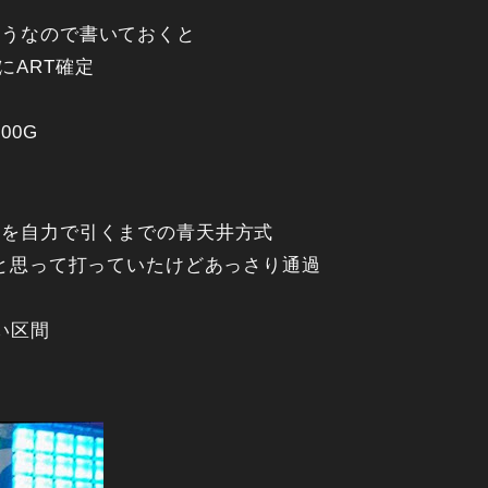
そうなので書いておくと
にART確定
00G
スを自力で引くまでの青天井方式
スと思って打っていたけどあっさり通過
い区間
）