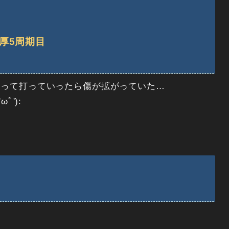
厚5周期目
台って打っていったら傷が拡がっていた…
ﾟ'):