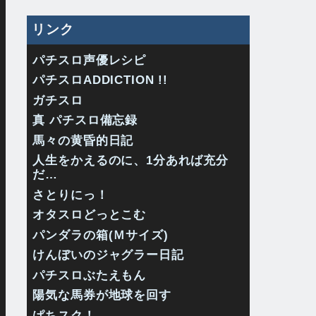
リンク
パチスロ声優レシピ
パチスロADDICTION !!
ガチスロ
真 パチスロ備忘録
馬々の黄昏的日記
人生をかえるのに、1分あれば充分
だ…
さとりにっ！
オタスロどっとこむ
パンダラの箱(Ｍサイズ)
けんぼいのジャグラー日記
パチスロぶたえもん
陽気な馬券が地球を回す
ぱちスク！