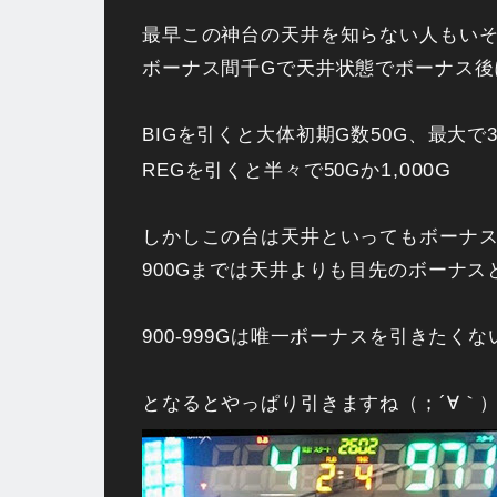
最早この神台の天井を知らない人もい
ボーナス間千Gで天井状態でボーナス後
BIGを引くと大体初期G数50G、最大で3
1,000G
REGを引くと半々で50Gか
しかしこの台は天井といってもボーナ
900Gまでは天井よりも目先のボーナ
900-999Gは唯一ボーナスを引きたくな
となるとやっぱり引きますね（；´∀｀