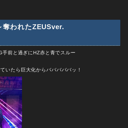
われたZEUSver.
G手前と過ぎにHZ赤と青でスルー
っていたら巨大化からバババババッ！