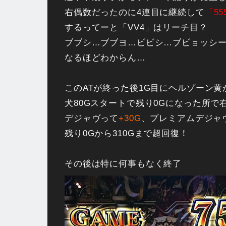
右偶数だったのに4連目に継続して
「55
するってーと「VV4」はリーチ目？
ブブシ…ブブヨ…ビビシ…ブビョッシ
なるほどわからん…
このATが終った後1G目にヘルゾーン黄
犬80Gスタートで残り0Gになった所で
デジャヴって
+30G
、プレミアムデジャ
残り0Gから310Gまで超回復！
その後は特に何事もなく終了