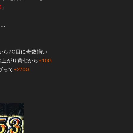
5」
ー…
から7G目に奇数揃い
右上がり黄七から
+10G
ヴって
+270G