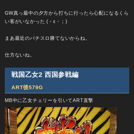
GW真っ最中の夕方から打ちに行ったら心配になるくら
い客がいなかった (・ε・；)
まあ最近のパチスロ勝てないからね。
仕方ないね。
戦国乙女2 西国参戦編
ART後579G
MB中に乙女チェリーを引いてART直撃