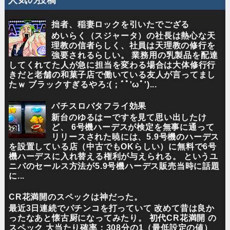
拙者、稲妻ロックを引いたでござる
めいらく（スジャータ）の社長は熱心な天
理教の信者らしく、社員は天理教の修行を
強要されるらしい。 業務用の乳製品を配達
してくれてた人が急に担当を変わる場合は大体修行行
きだと老舗の和菓子店で働いている友人が言ってまし
たｗ ブラックすぎるやろ:(；ﾞﾟ'ωﾟ')...
パチスロバタフライ効果
新台のゆるはーですを見て思い出したけ
ど、 6号機ハーデスが検定を無事に通って
リリースされた暁には、5.9号機のハーデス
を設置している店（中古でもOKらしい）に無料で6号
機ハーデスに入れ替える権利が与えられる。 というユ
ニバのセールス方法が5.9号機ハーデス販売当時に話題
に...
CR花満開のスペックは神だった。
最近3日連続でパチンコを打っていて 改めて昔は良か
ったなあと懐古厨になってみたり。 初代CR花満開 の
スペック 大当たり確率：308分の1（最低設定の値）