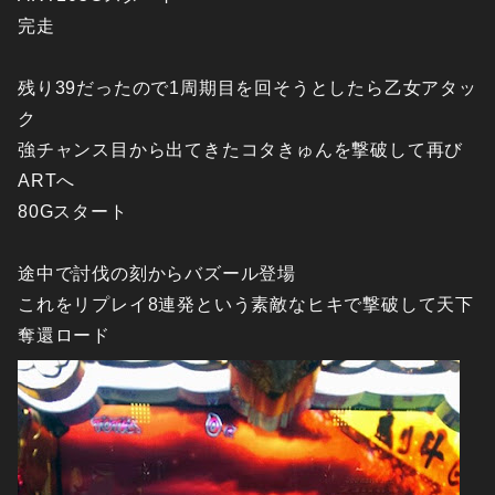
完走
残り39だったので1周期目を回そうとしたら乙女アタッ
ク
強チャンス目から出てきたコタきゅんを撃破して再び
ARTへ
80Gスタート
途中で討伐の刻からバズール登場
これをリプレイ8連発という素敵なヒキで撃破して天下
奪還ロード