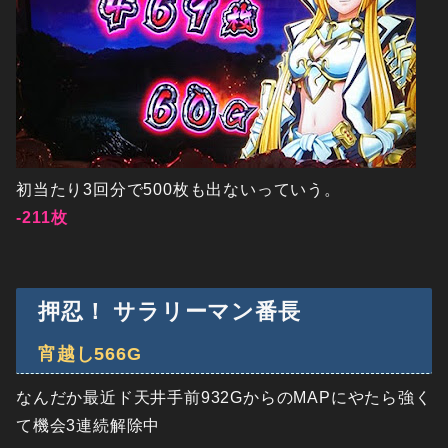
初当たり3回分で500枚も出ないっていう。
-211枚
押忍！ サラリーマン番長
宵越し566G
なんだか最近ド天井手前932GからのMAPにやたら強く
て機会3連続解除中