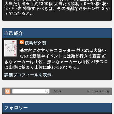
大当たり出玉：約2300個 大当たり絵柄：0〜9･桜･花･
宝･月･光 特筆するべきは、その強烈な連チャン性 ３か
７で当たると...
自己紹介
桜島ザク朗
基本的に夕方からスロッター 並ぶのは大嫌い
なので新装やイベントには殆ど行きま宣言 好
きなメーカーは山佐、嫌いなメーカーも山佐 パチスロ
は山佐に始まり山佐に終わるのである。
詳細プロフィールを表示
フォロワー