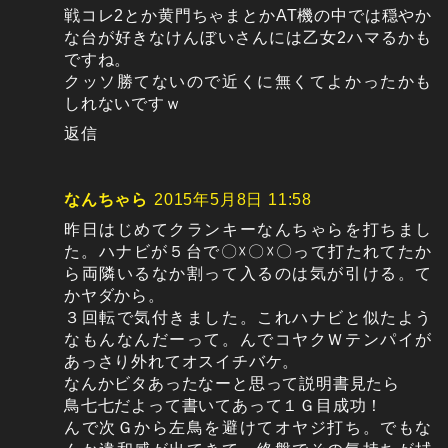
戦コレ2とか黄門ちゃまとかAT機の中では穏やか
な台が好きなけんぼいさんには乙女2ハマるかも
ですね。
クッソ勝てないので近くに無くてよかったかも
しれないですｗ
返信
なんちゃら
2015年5月8日 11:58
昨日はじめてクランキーなんちゃらを打ちまし
た。ハナビが５台で〇☓〇☓〇って打たれてたか
ら両隣いるなか割って入るのは気が引ける。て
かヤダから。
３回転で気付きました。これハナビと似たよう
なもんなんだーって。んでコヤクＷテンパイが
あっさり外れてオスイチバケ。
なんかビタあったなーと思って説明書見たら
鳥七七だよって書いてあって１Ｇ目成功！
んで次Ｇから左鳥を避けてオヤジ打ち。でもな