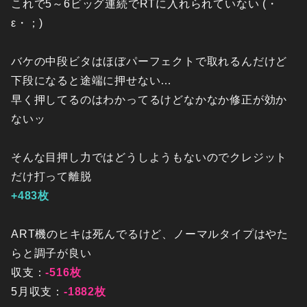
これで5～6ビッグ連続でRTに入れられていない (・
ε・；)
バケの中段ビタはほぼパーフェクトで取れるんだけど
下段になると途端に押せない…
早く押してるのはわかってるけどなかなか修正が効か
ないッ
そんな目押し力ではどうしようもないのでクレジット
だけ打って離脱
+483枚
ART機のヒキは死んでるけど、ノーマルタイプはやた
らと調子が良い
収支：
-516枚
5月収支：
-1882枚