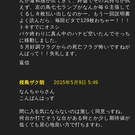
んか違和感が出てきて、終盤でその気持ちが拭
えず、左の鳥七七ランプがなんか毎Ｇ主張して
くるし８枚払い出しなのかー。もう一回説明書
よく読んだら、毎回ビタで129枚わちゃー！！！
トキすでにオスシ
バケ終わりに真ん中のハナビ空いたんでそっち
に移動しました。
５月好調フラグからの死亡フラグ怖いですねが
んばって！！失礼します。
返信
桜島ザク朗
2015年5月9日 5:49
なんちゃらさん
こんばんはっす
間に入る気にならないのは激しく同意っすね。
何台か打てそうな台がある時とか少し期待値が
低くても居心地良い方で打ちますわ。