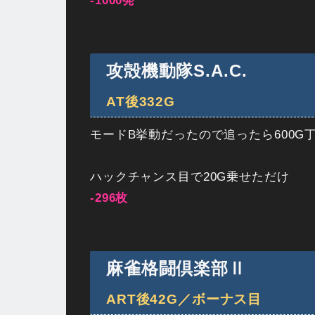
-1000発
攻殻機動隊S.A.C.
AT後332G
モードB挙動だったので追ったら600G
ハックチャンス目で20G乗せただけ
-296枚
麻雀格闘倶楽部Ⅱ
ART後42G／ボーナス目