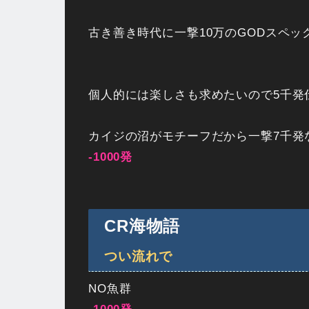
古き善き時代に一撃10万のGODスペ
個人的には楽しさも求めたいので5千発
カイジの沼がモチーフだから一撃7千発
-1000発
CR海物語
つい流れで
NO魚群