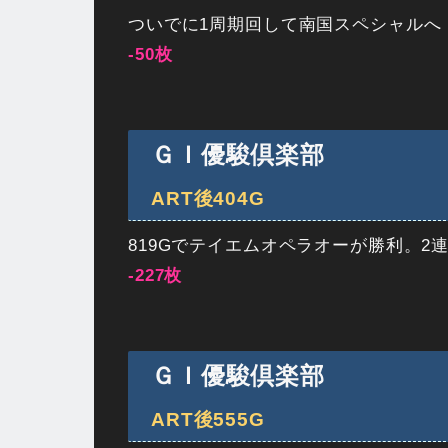
ついでに1周期回して南国スペシャルへ
-50枚
ＧＩ優駿倶楽部
ART後404G
819Gでテイエムオペラオーが勝利。2
-227枚
ＧＩ優駿倶楽部
ART後555G