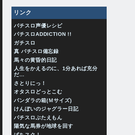
リンク
パチスロ声優レシピ
パチスロADDICTION !!
ガチスロ
真 パチスロ備忘録
馬々の黄昏的日記
人生をかえるのに、1分あれば充分
だ…
さとりにっ！
オタスロどっとこむ
パンダラの箱(Ｍサイズ)
けんぼいのジャグラー日記
パチスロぶたえもん
陽気な馬券が地球を回す
ぱちスク！