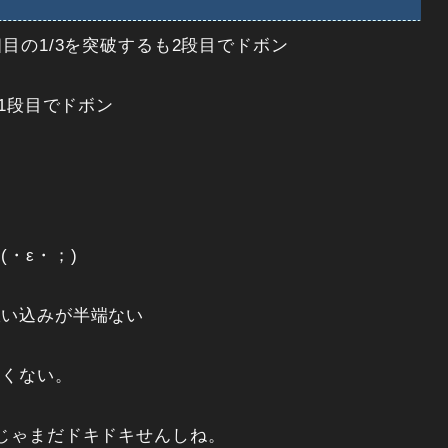
目の1/3を突破するも2段目でドボン
も1段目でドボン
・ε・；)
吸い込みが半端ない
白くない。
じゃまだドキドキせんしね。