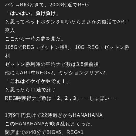
バケ→BIGときて、200G付近でREG
「はいはい、負け負け」
と思ってベットボタンを叩いたらまさかの復活でART
突入
ここから一時の夢を見た。
105GでREG→ゼットン勝利、10G･REG→ゼットン勝
利
ゼットン勝利時の平均ナビ数は3.5個前後
他にもART中REG×2、ミッションクリア×2
「これはイケイケやでぇ！」
と思ったら11連で終了
REG時獲得ナビ数は
「2、2，3」
･･･しょぼい･･･
1万9千円負けで22時過ぎからHANAHANA
このHANAHANAが咲き乱れまくった。
閉店までの40分でBIG×5、REG×1