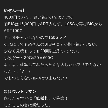
めぞん一刻
4000円でバケ、追い銭かけてまたバケ
初BIGは16,000円でART入らず、105Gで再びBIGから
ART100G
全く連チャンしないので150Gヤメ
それにしてもめぞんのBIG中に７が揃う気がしない。
少なく見積もっても20回以上引いてない。
小役ゲーム30G×20＝600G
よくよく計算してみたらそんな大したハマリでもなか
った
（；´∀｀）
でもつまらないものはつまらない！
次は
ウルトラマン
座ったらすぐに
「鉄板札」
が降臨！
しかしこの台は罠だった。