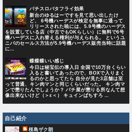
パチスロバタフライ効果
新台のゆるはーですを見て思い出したけ
ど、 6号機ハーデスが検定を無事に通って
リリースされた暁には、5.9号機のハーデス
を設置している店（中古でもOKらしい）に無料で6号
機ハーデスに入れ替える権利が与えられる。 というユ
ニバのセールス方法が5.9号機ハーデス販売当時に話題
に...
蝶蝶蝶いい感じ
今日は秘宝伝の導入日 全国で10万台くらい
入ると書いてあったので、BOXで入りまく
るのかと思ってたら 自分が見た3店舗は至
って普通、キン肉マンと同じくらいだった。 キン肉マ
ンで懲りたんでしょうか？ パチ屋が懲りる所なんて想
像出来ないけど（＞ε＜） キュインぱちすろ ...
自己紹介
桜島ザク朗