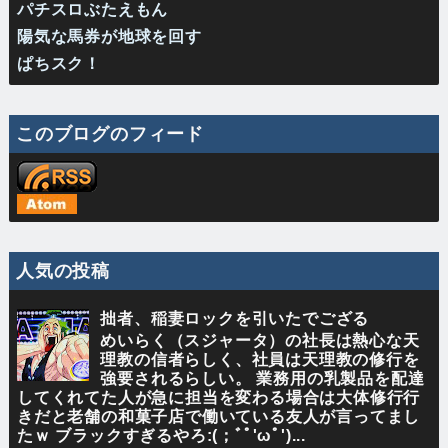
パチスロぶたえもん
陽気な馬券が地球を回す
ぱちスク！
このブログのフィード
人気の投稿
拙者、稲妻ロックを引いたでござる
めいらく（スジャータ）の社長は熱心な天
理教の信者らしく、社員は天理教の修行を
強要されるらしい。 業務用の乳製品を配達
してくれてた人が急に担当を変わる場合は大体修行行
きだと老舗の和菓子店で働いている友人が言ってまし
たｗ ブラックすぎるやろ:(；ﾞﾟ'ωﾟ')...