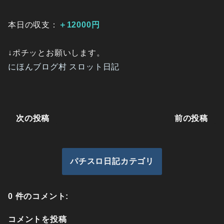
本日の収支：
＋12000円
↓ポチッとお願いします。
にほんブログ村 スロット日記
次の投稿
前の投稿
パチスロ日記カテゴリ
0 件のコメント:
コメントを投稿