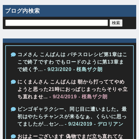
ブログ内検索
コメさん こんばんは パチスロレシピ第1章はこ
こで終了ですわ でもロードのように第13章ま
で続く予...
- 9/23/2020
- 桜島ザク朗
にくまんさん こんばんは 朝から打っててやめ
ようと思った21時におっぱじまったらそりゃ立
ち直れませ...
- 9/24/2019
- 桜島ザク朗
ビンゴギャラクシー、同じ目に遭いました。最
初はやたらチャンスが来るなぁ、くらいに思っ
てましたが…セン...
- 9/24/2019
- デロリアン
おはよーございます 偽物でまだ立ち直れてな