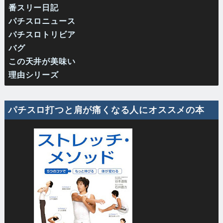
番スリー日記
パチスロニュース
パチスロトリビア
バグ
この天井が美味い
理由シリーズ
パチスロ打つと肩が痛くなる人にオススメの本