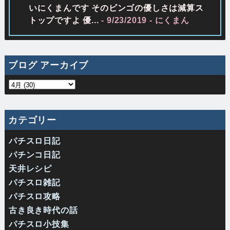
いにくまんです そのビンゴの優しさは減算ス
トップですよ 優...
- 9/23/2019
- にくまん
ブログ アーカイブ
カテゴリー
パチスロ日記
パチンコ日記
天井レシピ
パチスロ雑記
パチスロ攻略
古き良き時代の話
パチスロ小技集