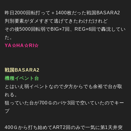
昨日2000回転打って＋1400枚だった戦国BASARA2
判別要素がダメすぎて逃げてきたわけだけれど
その後5000回転弱でBIG×7回、REG×6回で轟沈してい
た。
YA☆HA☆RI☆
戦国BASARA2
機種イベント台
とはいえ弱イベントなので夕方からでも余裕で台が取
れる。
狙っていた台が700Ｇのバケ3回で空いていたのでキー
プ
400Ｇから打ち始めてART2回のみで一気に第1天井突