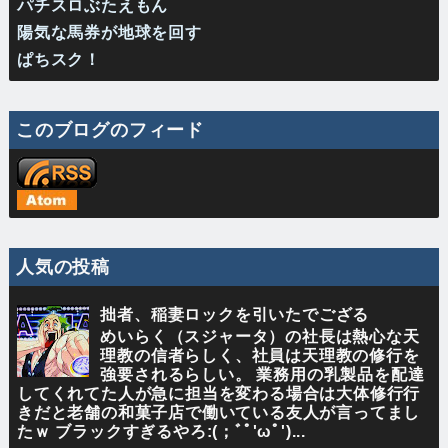
パチスロぶたえもん
陽気な馬券が地球を回す
ぱちスク！
このブログのフィード
人気の投稿
拙者、稲妻ロックを引いたでござる
めいらく（スジャータ）の社長は熱心な天
理教の信者らしく、社員は天理教の修行を
強要されるらしい。 業務用の乳製品を配達
してくれてた人が急に担当を変わる場合は大体修行行
きだと老舗の和菓子店で働いている友人が言ってまし
たｗ ブラックすぎるやろ:(；ﾞﾟ'ωﾟ')...