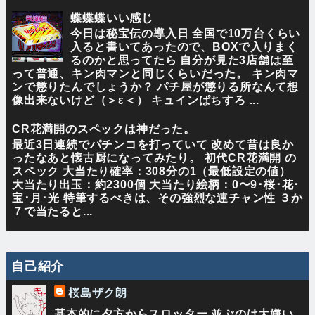
蝶蝶蝶いい感じ
今日は秘宝伝の導入日 全国で10万台くらい
入ると書いてあったので、BOXで入りまく
るのかと思ってたら 自分が見た3店舗は至
って普通、キン肉マンと同じくらいだった。 キン肉マ
ンで懲りたんでしょうか？ パチ屋が懲りる所なんて想
像出来ないけど（＞ε＜） キュインぱちすろ ...
CR花満開のスペックは神だった。
最近3日連続でパチンコを打っていて 改めて昔は良か
ったなあと懐古厨になってみたり。 初代CR花満開 の
スペック 大当たり確率：308分の1（最低設定の値）
大当たり出玉：約2300個 大当たり絵柄：0〜9･桜･花･
宝･月･光 特筆するべきは、その強烈な連チャン性 ３か
７で当たると...
自己紹介
桜島ザク朗
基本的に夕方からスロッター 並ぶのは大嫌い