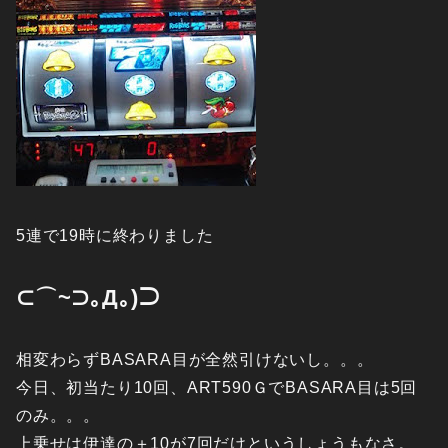
5連で19時に終わりました
⊂⌒~⊃｡Д｡)⊃
相変わらずBASARA目が全然引けないし。。。
今日、初当たり10回、ART590ＧでBASARA目は5回
のみ。。。
上乗せは伊達の＋10が7回だけというしょうもなさ。