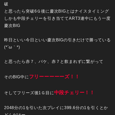
破
と思ったら突破6Ｇ後に慶次BIGとはナイスタイミング
しかも中段チェリーを引き当ててART3連中にもう一度
慶次BIG
昨日といい今日といい慶次BIGの引きだけで勝っている
(*´ω｀*)
と思ったら赤７、バケ、赤７と飲まれずに繋がって
フリーーーーーズ！！
そのBIG中に
中段チェリー！！
そしてフリーズ後1Ｇ目に
2048分の1を引いた次プレイに399.6分の1を引くとか
どんだけー