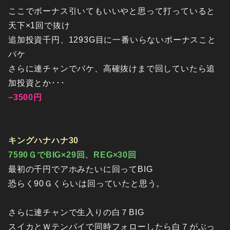
ここでボーナス引いてもいいやと思って打っていると
天下×1回で抜け
追加投資千円、1293G目に一番いらないボーナスこと
バケ
さらに連チャンでバケ、高確抜けまで回していたら追
加投資とか･･･
−3500円
キングハナハナ30
7590ＧでBIG×29回、REG×30回
最初の千円でアホみたいに回ってBIG
恐らく90Ｇくらいは回っていたと思う。
さらに連チャンで生入りの白７BIG
スイカとＷテンパイで同時フォローしたら白７がぶっ