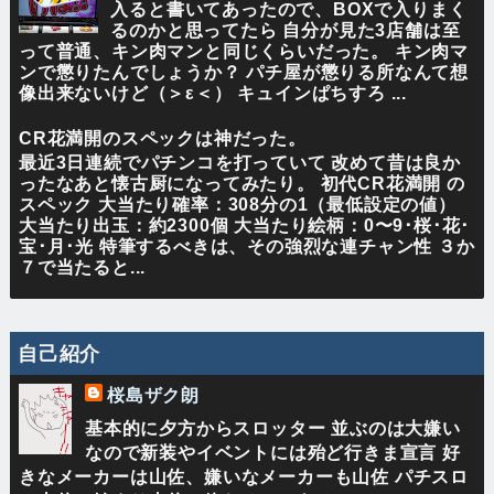
入ると書いてあったので、BOXで入りまく
るのかと思ってたら 自分が見た3店舗は至
って普通、キン肉マンと同じくらいだった。 キン肉マ
ンで懲りたんでしょうか？ パチ屋が懲りる所なんて想
像出来ないけど（＞ε＜） キュインぱちすろ ...
CR花満開のスペックは神だった。
最近3日連続でパチンコを打っていて 改めて昔は良か
ったなあと懐古厨になってみたり。 初代CR花満開 の
スペック 大当たり確率：308分の1（最低設定の値）
大当たり出玉：約2300個 大当たり絵柄：0〜9･桜･花･
宝･月･光 特筆するべきは、その強烈な連チャン性 ３か
７で当たると...
自己紹介
桜島ザク朗
基本的に夕方からスロッター 並ぶのは大嫌い
なので新装やイベントには殆ど行きま宣言 好
きなメーカーは山佐、嫌いなメーカーも山佐 パチスロ