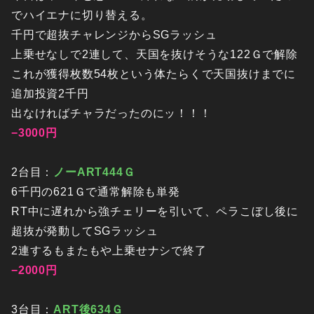
でハイエナに切り替える。
千円で超抜チャレンジからSGラッシュ
上乗せなしで2連して、天国を抜けそうな122Ｇで解除
これが獲得枚数54枚という体たらくで天国抜けまでに
追加投資2千円
出なければチャラだったのにッ！！！
−3000円
2台目：
ノーART444Ｇ
6千円の621Ｇで通常解除も単発
RT中に遅れから強チェリーを引いて、ペラこぼし後に
超抜が発動してSGラッシュ
2連するもまたもや上乗せナシで終了
−2000円
3台目：
ART後634Ｇ