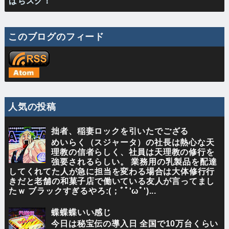
ぱちスク！
このブログのフィード
人気の投稿
拙者、稲妻ロックを引いたでござる
めいらく（スジャータ）の社長は熱心な天
理教の信者らしく、社員は天理教の修行を
強要されるらしい。 業務用の乳製品を配達
してくれてた人が急に担当を変わる場合は大体修行行
きだと老舗の和菓子店で働いている友人が言ってまし
たｗ ブラックすぎるやろ:(；ﾞﾟ'ωﾟ')...
蝶蝶蝶いい感じ
今日は秘宝伝の導入日 全国で10万台くらい