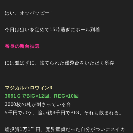
はい、オッパッピー！
今日は狙いを定めて15時過ぎにホール到着
番長の新台抽選
には並ばずに、捨てられた優秀台をいただく所存
マジカルハロウィン3
3091ＧでBIG×12回、REG×10回
3000枚の札が刺さっている台
5千円でバケ、追い銭3千円でBIG、それも飲まれる。
総投資1万1千円、魔界童貞だった自分がついにスイカ