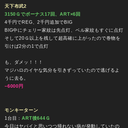
天下布武2
3150Ｇでボーナス17回、ART×6回
4千円でREG、2千円追加でBIG
BIG中にチェリー家紋は先点灯、ベル家紋もすぐに点灯
そして20Ｇ以上を残して超高確に上がったので巻物を
引けば2分の1で点灯
も、ダメッ！！！
マジハロのイヤな気分を引きずっていたので逃げるよ
うに去る。
−6000円
モンキーターン
1台目：
ART後644Ｇ
今日はヤバイと思いつつ帰れない病が発動していたの