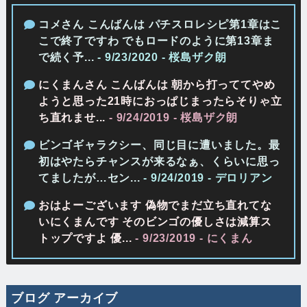
コメさん こんばんは パチスロレシピ第1章はこ
こで終了ですわ でもロードのように第13章ま
で続く予...
- 9/23/2020
- 桜島ザク朗
にくまんさん こんばんは 朝から打っててやめ
ようと思った21時におっぱじまったらそりゃ立
ち直れませ...
- 9/24/2019
- 桜島ザク朗
ビンゴギャラクシー、同じ目に遭いました。最
初はやたらチャンスが来るなぁ、くらいに思っ
てましたが…セン...
- 9/24/2019
- デロリアン
おはよーございます 偽物でまだ立ち直れてな
いにくまんです そのビンゴの優しさは減算ス
トップですよ 優...
- 9/23/2019
- にくまん
ブログ アーカイブ