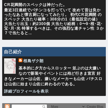
CR花満開のスペックは神だった。
最近3日連続でパチンコを打っていて 改めて昔は良か
ったなあと懐古厨になってみたり。 初代CR花満開 の
スペック 大当たり確率：308分の1（最低設定の値）
大当たり出玉：約2300個 大当たり絵柄：0〜9･桜･花･
宝･月･光 特筆するべきは、その強烈な連チャン性 ３か
７で当たると...
自己紹介
桜島ザク朗
基本的に夕方からスロッター 並ぶのは大嫌い
なので新装やイベントには殆ど行きま宣言 好
きなメーカーは山佐、嫌いなメーカーも山佐 パチスロ
は山佐に始まり山佐に終わるのである。
詳細プロフィールを表示