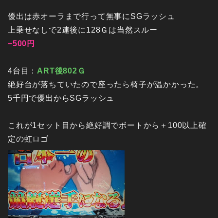
優出は赤オーラまで行って無事にSGラッシュ
上乗せなしで2連後に128Ｇは当然スルー
−500円
4台目：
ART後802Ｇ
絶好台が落ちていたので座ったら椅子が温かかった。
5千円で優出からSGラッシュ
これが1セット目から絶好調でボートから＋100以上確
定の虹ロゴ