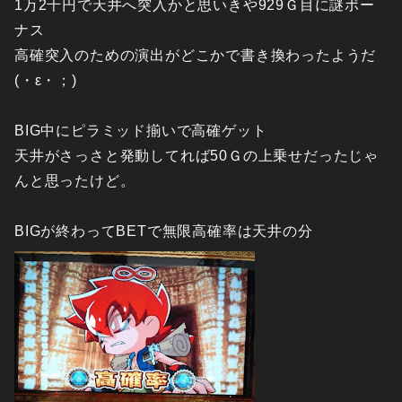
1万2千円で天井へ突入かと思いきや929Ｇ目に謎ボー
ナス
高確突入のための演出がどこかで書き換わったようだ
(・ε・；)
BIG中にピラミッド揃いで高確ゲット
天井がさっさと発動してれば50Ｇの上乗せだったじゃ
んと思ったけど。
BIGが終わってBETで無限高確率は天井の分