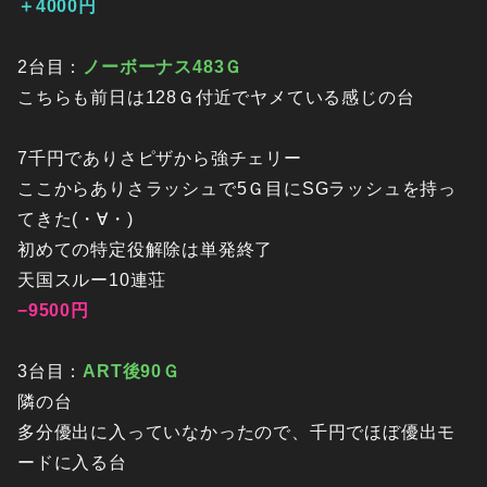
＋4000円
2台目：
ノーボーナス483Ｇ
こちらも前日は128Ｇ付近でヤメている感じの台
7千円でありさピザから強チェリー
ここからありさラッシュで5Ｇ目にSGラッシュを持っ
てきた(・∀・)
初めての特定役解除は単発終了
天国スルー10連荘
−9500円
3台目：
ART後90Ｇ
隣の台
多分優出に入っていなかったので、千円でほぼ優出モ
ードに入る台