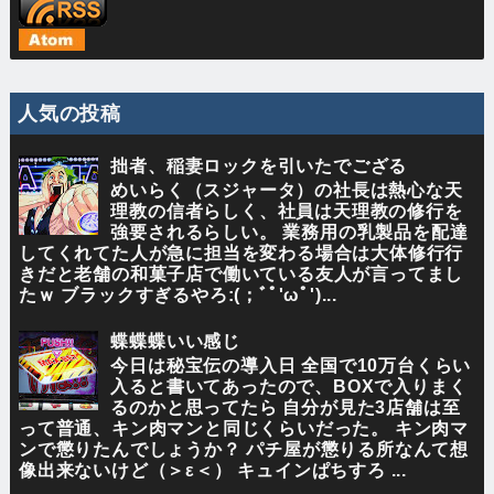
人気の投稿
拙者、稲妻ロックを引いたでござる
めいらく（スジャータ）の社長は熱心な天
理教の信者らしく、社員は天理教の修行を
強要されるらしい。 業務用の乳製品を配達
してくれてた人が急に担当を変わる場合は大体修行行
きだと老舗の和菓子店で働いている友人が言ってまし
たｗ ブラックすぎるやろ:(；ﾞﾟ'ωﾟ')...
蝶蝶蝶いい感じ
今日は秘宝伝の導入日 全国で10万台くらい
入ると書いてあったので、BOXで入りまく
るのかと思ってたら 自分が見た3店舗は至
って普通、キン肉マンと同じくらいだった。 キン肉マ
ンで懲りたんでしょうか？ パチ屋が懲りる所なんて想
像出来ないけど（＞ε＜） キュインぱちすろ ...