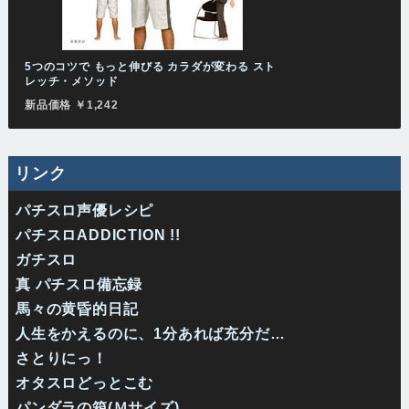
5つのコツで もっと伸びる カラダが変わる スト
レッチ・メソッド
新品価格 ￥1,242
リンク
パチスロ声優レシピ
パチスロADDICTION !!
ガチスロ
真 パチスロ備忘録
馬々の黄昏的日記
人生をかえるのに、1分あれば充分だ…
さとりにっ！
オタスロどっとこむ
パンダラの箱(Ｍサイズ)