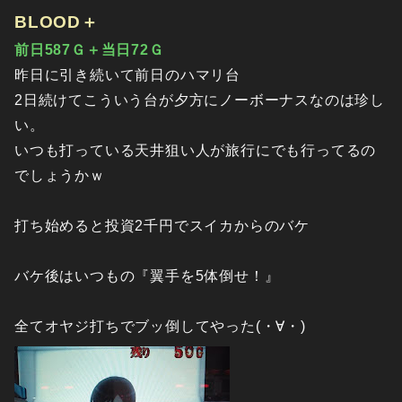
BLOOD＋
前日587Ｇ＋当日72Ｇ
昨日に引き続いて前日のハマリ台
2日続けてこういう台が夕方にノーボーナスなのは珍し
い。
いつも打っている天井狙い人が旅行にでも行ってるの
でしょうかｗ
打ち始めると投資2千円でスイカからのバケ
バケ後はいつもの『翼手を5体倒せ！』
全てオヤジ打ちでブッ倒してやった(・∀・)