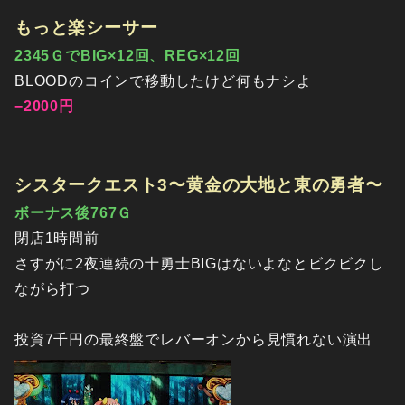
もっと楽シーサー
2345ＧでBIG×12回、REG×12回
BLOODのコインで移動したけど何もナシよ
−2000円
シスタークエスト3〜黄金の大地と東の勇者〜
ボーナス後767Ｇ
閉店1時間前
さすがに2夜連続の十勇士BIGはないよなとビクビクし
ながら打つ
投資7千円の最終盤でレバーオンから見慣れない演出