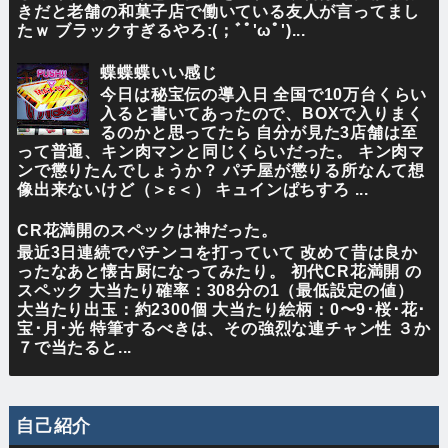
きだと老舗の和菓子店で働いている友人が言ってまし
たｗ ブラックすぎるやろ:(；ﾞﾟ'ωﾟ')...
蝶蝶蝶いい感じ
今日は秘宝伝の導入日 全国で10万台くらい
入ると書いてあったので、BOXで入りまく
るのかと思ってたら 自分が見た3店舗は至
って普通、キン肉マンと同じくらいだった。 キン肉マ
ンで懲りたんでしょうか？ パチ屋が懲りる所なんて想
像出来ないけど（＞ε＜） キュインぱちすろ ...
CR花満開のスペックは神だった。
最近3日連続でパチンコを打っていて 改めて昔は良か
ったなあと懐古厨になってみたり。 初代CR花満開 の
スペック 大当たり確率：308分の1（最低設定の値）
大当たり出玉：約2300個 大当たり絵柄：0〜9･桜･花･
宝･月･光 特筆するべきは、その強烈な連チャン性 ３か
７で当たると...
自己紹介