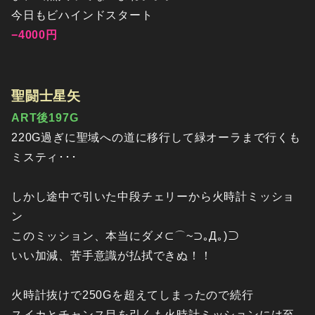
今日もビハインドスタート
−4000円
聖闘士星矢
ART後197G
220G過ぎに聖域への道に移行して緑オーラまで行くも
ミスティ･･･
しかし途中で引いた中段チェリーから火時計ミッショ
ン
このミッション、本当にダメ⊂⌒~⊃｡Д｡)⊃
いい加減、苦手意識が払拭できぬ！！
火時計抜けで250Gを超えてしまったので続行
スイカとチャンス目を引くも火時計ミッションには至