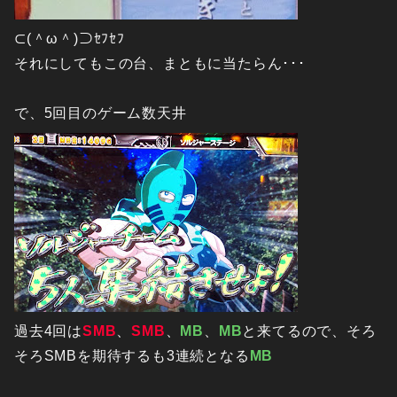
⊂(＾ω＾)⊃ｾﾌｾﾌ
それにしてもこの台、まともに当たらん･･･
で、5回目のゲーム数天井
過去4回は
SMB
、
SMB
、
MB
、
MB
と来てるので、そろ
そろSMBを期待するも3連続となる
MB