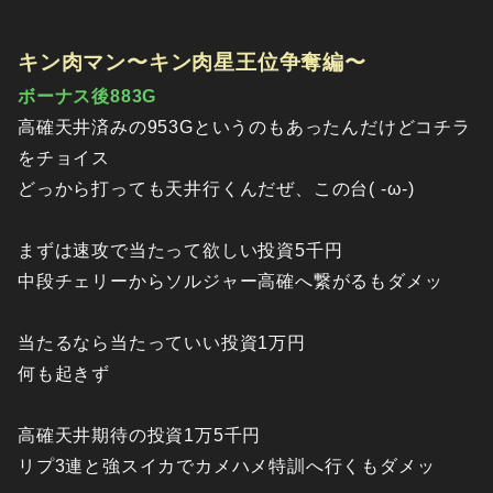
キン肉マン〜キン肉星王位争奪編〜
ボーナス後883G
高確天井済みの953Gというのもあったんだけどコチラ
をチョイス
どっから打っても天井行くんだぜ、この台( -ω-)
まずは速攻で当たって欲しい投資5千円
中段チェリーからソルジャー高確へ繋がるもダメッ
当たるなら当たっていい投資1万円
何も起きず
高確天井期待の投資1万5千円
リプ3連と強スイカでカメハメ特訓へ行くもダメッ