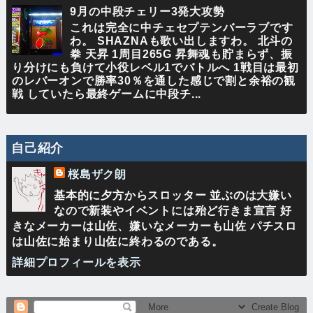
9月の中段チェリー3発大攻勢
これは完全に中チェセプテンバーラブです
わ。 SHAZNAも歌い出しますわ。 北斗の
拳 天昇 1周目265G 昇舞魂も貯まらず、振
り分けにも負けて小役レベル1でバトルへ 1戦目は最初
のレバーオンで勝率30％を通した感じで割と余裕の観
戦 していたら最終ゲームに中段チ...
自己紹介
桜島ザク朗
基本的に夕方からスロッター 並ぶのは大嫌い
なので新装やイベントには殆ど行きま宣言 好
きなメーカーは山佐、嫌いなメーカーも山佐 パチスロ
は山佐に始まり山佐に終わるのである。
詳細プロフィールを表示