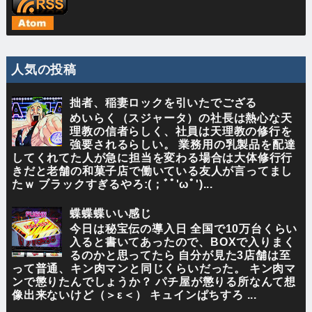
人気の投稿
拙者、稲妻ロックを引いたでござる
めいらく（スジャータ）の社長は熱心な天
理教の信者らしく、社員は天理教の修行を
強要されるらしい。 業務用の乳製品を配達
してくれてた人が急に担当を変わる場合は大体修行行
きだと老舗の和菓子店で働いている友人が言ってまし
たｗ ブラックすぎるやろ:(；ﾞﾟ'ωﾟ')...
蝶蝶蝶いい感じ
今日は秘宝伝の導入日 全国で10万台くらい
入ると書いてあったので、BOXで入りまく
るのかと思ってたら 自分が見た3店舗は至
って普通、キン肉マンと同じくらいだった。 キン肉マ
ンで懲りたんでしょうか？ パチ屋が懲りる所なんて想
像出来ないけど（＞ε＜） キュインぱちすろ ...