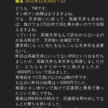
匿名
2012年11月28日 7:22
どうも、TMです。
キン肉マン結構はまりますよね。
でも、天井狙いに絞って、高確天井も含めれ
ば、負けても1万以内で済む事が多いので十分戦
えますよね。
っていうか、高確天井なんて訳わからないもの
がある時点で、天井狙い台確定です。
通常時にもっと当たるならこんな天井作る必要
ないし。
昨日は高確天井にいってない850という台を打ち
ましたが、高確天井も本天井も到達しましたけ
ど、どちらもマリポーサに負けましたが、
−8000円くらいで済みました。
単発続きで1万負けなければ御の字です。
ちなみに昨日の結果は＋2000円でした。
南国とキン肉マンで負けて応援団と番長で勝っ
たという感じですね。
最後は9時45分の時点で、応援団を即やめしてな
んとか勝ちを拾いました。