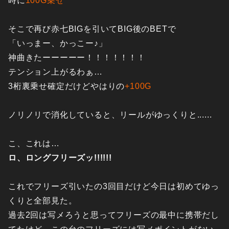
時に
100G乗せ
そこで再び赤七BIGを引いてBIG後のBETで
「いっまー、かっこー♪」
神曲きたーーーーー！！！！！！！
テンション上がるわぁ…
3桁裏乗せ確定だけどやはりの
+100G
ノリノリで消化していると、リールがゆっくりと......
こ、これは…
ロ、ロングフリーズッ!!!!!!
これでフリーズ引いたの3回目だけど今日は初めてゆっ
くりと全部見た。
過去2回は写メろうと思ってフリーズの最中に携帯だし