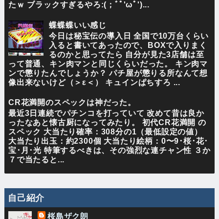
たｗ ブラックすぎるやろ:(；ﾞﾟ'ωﾟ')...
蝶蝶蝶いい感じ
今日は秘宝伝の導入日 全国で10万台くらい
入ると書いてあったので、BOXで入りまく
るのかと思ってたら 自分が見た3店舗は至
って普通、キン肉マンと同じくらいだった。 キン肉マ
ンで懲りたんでしょうか？ パチ屋が懲りる所なんて想
像出来ないけど（＞ε＜） キュインぱちすろ ...
CR花満開のスペックは神だった。
最近3日連続でパチンコを打っていて 改めて昔は良か
ったなあと懐古厨になってみたり。 初代CR花満開 の
スペック 大当たり確率：308分の1（最低設定の値）
大当たり出玉：約2300個 大当たり絵柄：0〜9･桜･花･
宝･月･光 特筆するべきは、その強烈な連チャン性 ３か
７で当たると...
自己紹介
桜島ザク朗