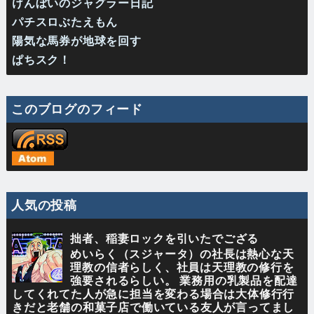
けんぼいのジャグラー日記
パチスロぶたえもん
陽気な馬券が地球を回す
ぱちスク！
このブログのフィード
人気の投稿
拙者、稲妻ロックを引いたでござる
めいらく（スジャータ）の社長は熱心な天
理教の信者らしく、社員は天理教の修行を
強要されるらしい。 業務用の乳製品を配達
してくれてた人が急に担当を変わる場合は大体修行行
きだと老舗の和菓子店で働いている友人が言ってまし