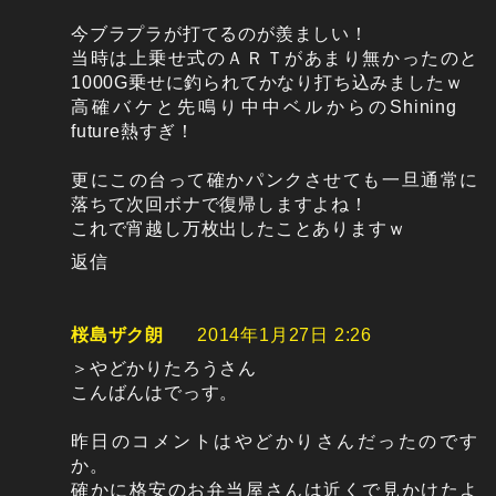
今ブラプラが打てるのが羨ましい！
当時は上乗せ式のＡＲＴがあまり無かったのと
1000G乗せに釣られてかなり打ち込みましたｗ
高確バケと先鳴り中中ベルからのShining
future熱すぎ！
更にこの台って確かパンクさせても一旦通常に
落ちて次回ボナで復帰しますよね！
これで宵越し万枚出したことありますｗ
返信
桜島ザク朗
2014年1月27日 2:26
＞やどかりたろうさん
こんばんはでっす。
昨日のコメントはやどかりさんだったのです
か。
確かに格安のお弁当屋さんは近くで見かけたよ