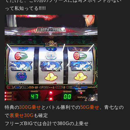
てたけど、この台のフリーズには写メポイントがない
って私知ってる!!!!!
特典の
300G乗せ
とバトル勝利での
50G乗せ
、青七なの
で
裏乗せ30G
も確定
フリーズBIGでは合計で380Gの上乗せ