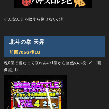
そんなんじゃ蚊すら倒せないよ!!!
北斗の拳 天昇
前回705G後1G
魂0個で当たって哀れみの1個から当然の小役Lv1（画
像流用）