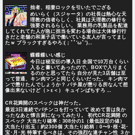
拙者、稲妻ロックを引いたでござる
めいらく（スジャータ）の社長は熱心な天
理教の信者らしく、社員は天理教の修行を
強要されるらしい。 業務用の乳製品を配達
してくれてた人が急に担当を変わる場合は大体修行行
きだと老舗の和菓子店で働いている友人が言ってまし
たｗ ブラックすぎるやろ:(；ﾞﾟ'ωﾟ')...
蝶蝶蝶いい感じ
今日は秘宝伝の導入日 全国で10万台くらい
入ると書いてあったので、BOXで入りまく
るのかと思ってたら 自分が見た3店舗は至
って普通、キン肉マンと同じくらいだった。 キン肉マ
ンで懲りたんでしょうか？ パチ屋が懲りる所なんて想
像出来ないけど（＞ε＜） キュインぱちすろ ...
CR花満開のスペックは神だった。
最近3日連続でパチンコを打っていて 改めて昔は良か
ったなあと懐古厨になってみたり。 初代CR花満開 の
スペック 大当たり確率：308分の1（最低設定の値）
大当たり出玉：約2300個 大当たり絵柄：0〜9･桜･花･
宝･月･光 特筆するべきは、その強烈な連チャン性 ３か