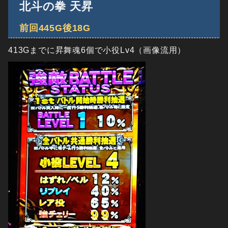
北斗の拳 天昇
前回445G後18G
413Gまでに昇舞魂6個で小役Lv4（画像流用）