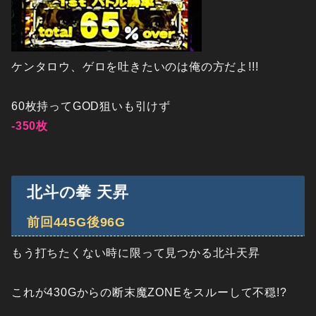
ケンタロウ、ゲロを吐きたいのは俺の方だよ!!!
60枚持ってGOD狙いも引けず
-350枚
北斗の拳 天昇
前回445G後96G
もう打ちたくない時に限って見つかる北斗天昇
これが430Gからの断末魔ZONEをスルーして不穏!?