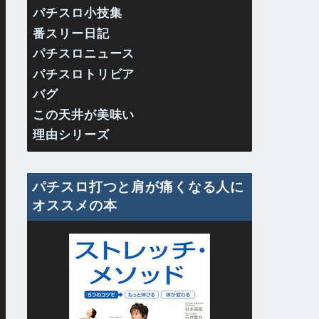
パチスロ小技集
番スリー日記
パチスロニュース
パチスロトリビア
バグ
この天井が美味い
理由シリーズ
パチスロ打つと肩が痛くなる人に
オススメの本