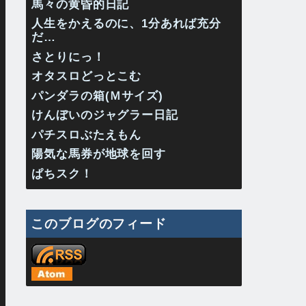
馬々の黄昏的日記
人生をかえるのに、1分あれば充分
だ…
さとりにっ！
オタスロどっとこむ
パンダラの箱(Ｍサイズ)
けんぼいのジャグラー日記
パチスロぶたえもん
陽気な馬券が地球を回す
ぱちスク！
このブログのフィード