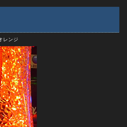
枠オレンジ