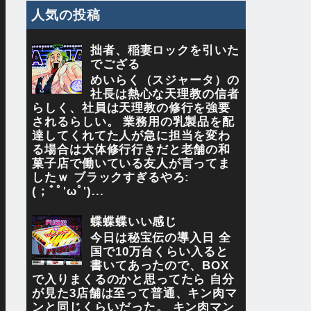
人気の投稿
拙者、稲妻ロックを引いた
でござる
めいらく（スジャータ）の
社長は熱心な天理教の信者
らしく、社員は天理教の修行を強要
されるらしい。 業務用の乳製品を配
達してくれてた人が急に担当を変わ
る場合は大体修行行きだと老舗の和
菓子店で働いている友人が言ってま
したｗ ブラックすぎるやろ:
(；ﾞﾟ'ωﾟ')...
蝶蝶蝶いい感じ
今日は秘宝伝の導入日 全
国で10万台くらい入ると
書いてあったので、BOX
で入りまくるのかと思ってたら 自分
が見た3店舗は至って普通、キン肉マ
ンと同じくらいだった。 キン肉マン