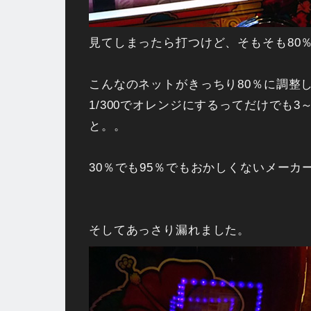
見てしまったら打つけど、そもそも80
こんなのネットがきっちり80％に調整
1/300でオレンジにするってだけでも3
と。。
30％でも95％でもおかしくないメーカー
そしてあっさり漏れました。