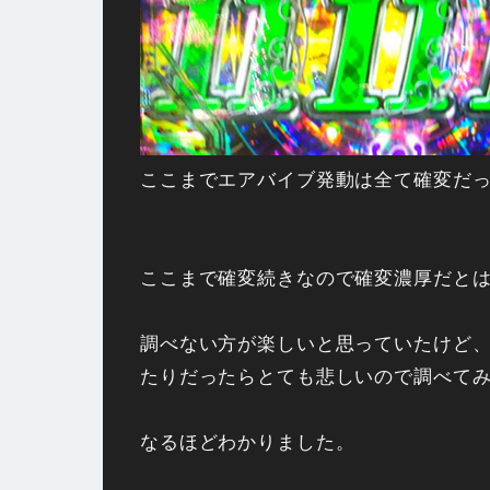
ここまでエアバイブ発動は全て確変だ
ここまで確変続きなので確変濃厚だと
調べない方が楽しいと思っていたけど
たりだったらとても悲しいので調べてみ
なるほどわかりました。