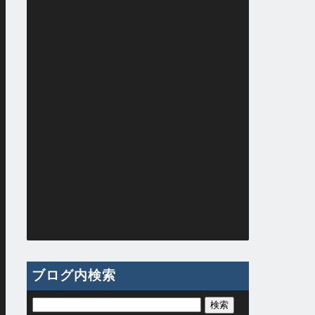
ブログ内検索