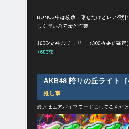
BONUS中は枚数上乗せだけどレア役引
しく濃いので殆ど作業
16384の中段チェリー（300枚乗せ確
+603枚
AKB48 誇りの丘ライト
推し事
最近はエアバイブモードにしてるんだけ