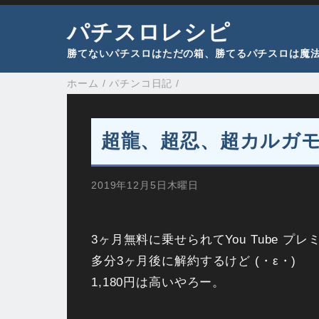
パチスロレシピ
勝てないパチスロはただの箱、勝てるパチスロは魔
ホーム
/
パチンコ日記
/
超龍、超忍、超カルガ
2019年12月5日木曜日
3ヶ月無料に乗せられてYou Tube 
多分3ヶ月後に解約するけど (・ε・)
1,180円は高いやろー。