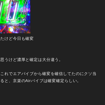
ったけど今日も確変
は思うけど濃厚と確定は大分違う。
、これでエアバイブから確変を確信してたのにクソ当
ると、京楽のAirバイブは確変確定らしい。