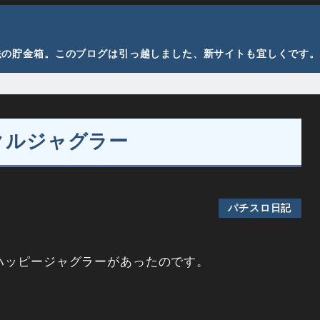
法の貯金箱。このブログは引っ越しました、新サイトも宜しくです。
クルジャグラー
パチスロ日記
というハッピージャグラーがあったのです。