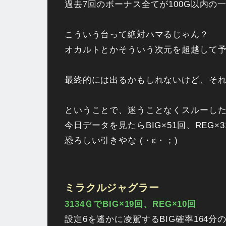
過去7回のボーナス全てが100G以内の一
こういう台って絶対ハマるじゃん？
オカルトとかそういう次元を超越して
最終的には出るかもしれないけど、それ
ということで、迷うことなくスルーし
今日データを見たらBIG×51回、REG
恐ろしい引きやな (・ε・；)
ミラクルジャグラー
3134ＧでBIG×19回、REG×10回
設定6を遙かに凌駕するBIG確率164分