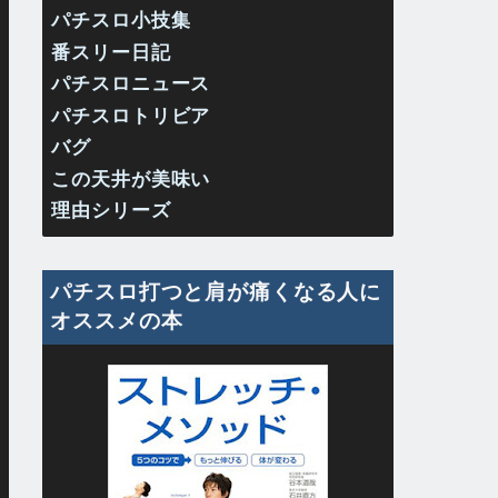
パチスロ小技集
番スリー日記
パチスロニュース
パチスロトリビア
バグ
この天井が美味い
理由シリーズ
パチスロ打つと肩が痛くなる人に
オススメの本