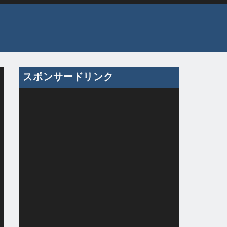
スポンサードリンク