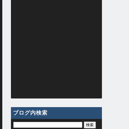
ブログ内検索