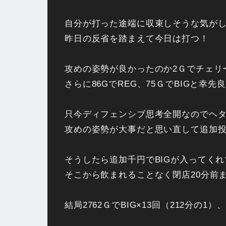
自分が打った途端に収束しそうな気が
昨日の反省を踏まえて今日は打つ！
攻めの姿勢が良かったのか2Ｇでチェリー重
さらに86GでREG、75ＧでBIGと幸
只今ディフェンシブ思考全開なのでヘ
攻めの姿勢が大事だと思い直して追加
そうしたら追加千円でBIGが入ってくれ
そこから飲まれることなく閉店20分前
結局2762ＧでBIG×13回（212分の1）、