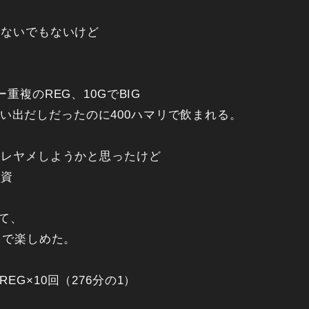
しないでもないけど
複のREG、10GでBIG
先良い出だしだったのに400ハマリで飲まれる。
タレヤメしようかと思ったけど
投資
て、
まで楽しめた。
REG×10回（276分の1）