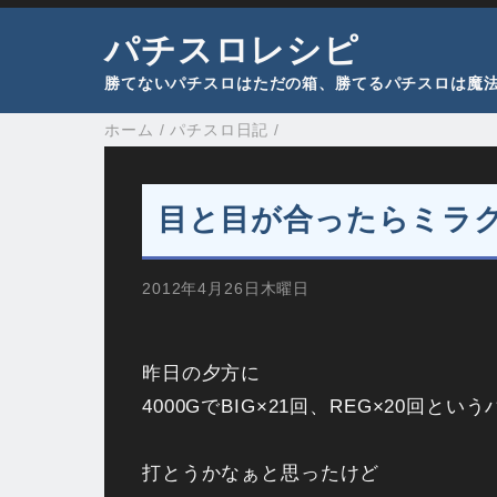
パチスロレシピ
勝てないパチスロはただの箱、勝てるパチスロは魔
ホーム
/
パチスロ日記
/
目と目が合ったらミラ
2012年4月26日木曜日
昨日の夕方に
4000GでBIG×21回、REG×20回
打とうかなぁと思ったけど