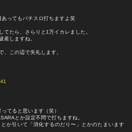
円あってもパチスロ打ちますよ笑
してたら、さらりと1万イカレました。
破産しますね。
で、この辺で失礼します。
41
打ってると思います（笑）
SARAとか設定不問で打ちますね。
0Ｇとか引いて「消化するのだり〜」とかのたまいます